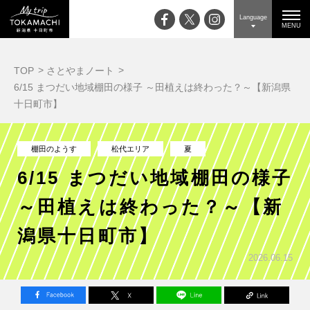
Language
MENU
TOP
さとやまノート
6/15 まつだい地域棚田の様子 ～田植えは終わった？～【新潟県
十日町市】
棚田のようす
松代エリア
夏
6/15 まつだい地域棚田の様子
～田植えは終わった？～【新
潟県十日町市】
2026.06.15