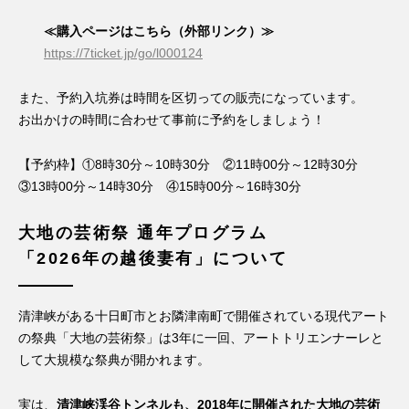
≪購入ページはこちら（外部リンク）≫
https://7ticket.jp/go/l000124
また、予約入坑券は時間を区切っての販売になっています。
お出かけの時間に合わせて事前に予約をしましょう！
【予約枠】①8時30分～10時30分 ②11時00分～12時30分
③13時00分～14時30分 ④15時00分～16時30分
大地の芸術祭 通年プログラム
「2026年の越後妻有」について
清津峡がある十日町市とお隣津南町で開催されている現代アート
の祭典「大地の芸術祭」は3年に一回、アートトリエンナーレと
して大規模な祭典が開かれます。
実は、
清津峡渓谷トンネルも、
2018年に開催された大地の芸術