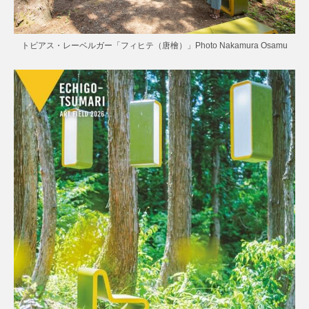
トビアス・レーベルガー「フィヒテ（唐檜）」Photo Nakamura Osamu