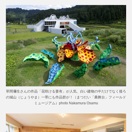
草間彌生さんの作品「花咲ける妻有」が人気、白い建物の中だけでなく後ろ
の城山（じょうやま）一帯にも作品群が！（まつだい「農舞台」フィールド
ミュージアム）photo Nakamura Osamu