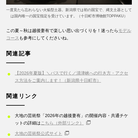
一度見たら忘れらない火焔型土器。新潟県では初の国宝で、縄文土器として
は国内唯一の国宝指定を受けています。（十日町市博物館TOPPAKU）
この夏～秋は越後妻有で楽しい思い出づくりを！迷ったら
モデル
コース
も参考にしてくださいね。
関連記事
【2026年夏版】＼バスで行く／清津峡への行き方・アクセ
ス方法をご案内します！（新潟県十日町市）
関連リンク
大地の芸術祭「2026年の越後妻有」の開催内容・共通チケ
ットの詳細は
こちら（外部リンク）
大地の芸術祭公式サイト