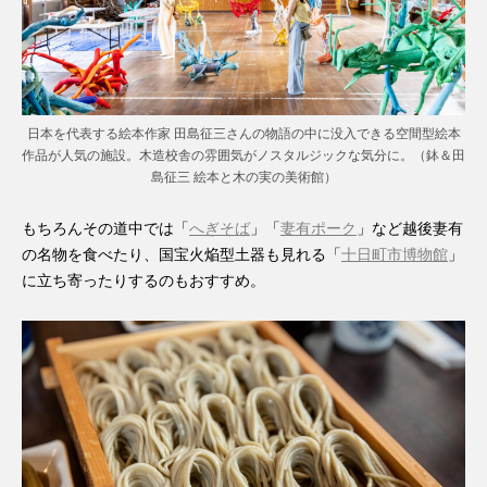
日本を代表する絵本作家 田島征三さんの物語の中に没入できる空間型絵本
作品が人気の施設。木造校舎の雰囲気がノスタルジックな気分に。（鉢＆田
島征三 絵本と木の実の美術館）
もちろんその道中では「
へぎそば
」「
妻有ポーク
」など越後妻有
の名物を食べたり、国宝火焔型土器も見れる「
十日町市博物館
」
に立ち寄ったりするのもおすすめ。