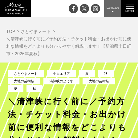
Language
MENU
TOP
さとやまノート
＼清津峡に行く前に／予約方法・チケット料金・お出かけ前に便
利な情報をどこよりも分かりやすく解説します！【新潟県十日町
市・2026年夏秋】
さとやまノート
中里エリア
夏
秋
大地の芸術祭
清津峡のようす
大地の芸術祭
夏
秋
＼清津峡に行く前に／予約方
法・チケット料金・お出かけ
前に便利な情報をどこよりも