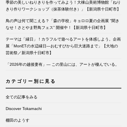
季節の美しいねりきりを作ってみよう！大棟山美術博物館「ねり
きり作りワークショップ（抹茶体験付き）」【新潟県十日町市】
鳥の声は何て聞こえる？「森の学校」キョロロ夏の企画展 ”聞き
なせ！さとやま野鳥フェス” 開催中！【新潟県十日町市】
テーマは「縁日」！カラフルで遊べるアートを体感しよう。企画
展「MonETの水辺縁日―おむすびから巨大迷路まで」【大地の
芸術祭／新潟県十日町市】
「2026年の越後妻有」— この里山には、アートが棲んでいる。
カテゴリー別に見る
全ての記事をみる
Discover Tokamachi
棚田のようす