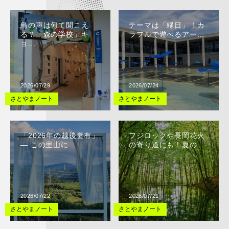
鳥の声は何て聞こえ
テーマは「縁日」！カ
る？「森の学校」キ
ラフルで遊べるアー...
ョ...
2026/07/29
2026/07/24
さとやまノート
さとやまノート
「2026年の越後妻有」
フジロックや長岡花火
— この里山に...
の寄り道にも！夏の...
2026/07/22
2026/07/21
さとやまノート
さとやまノート