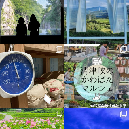
discovertokamachi
discovertokamachi
7月 14
7月 13
discovertokamachi
discovertokamachi
7月 11
7月 10