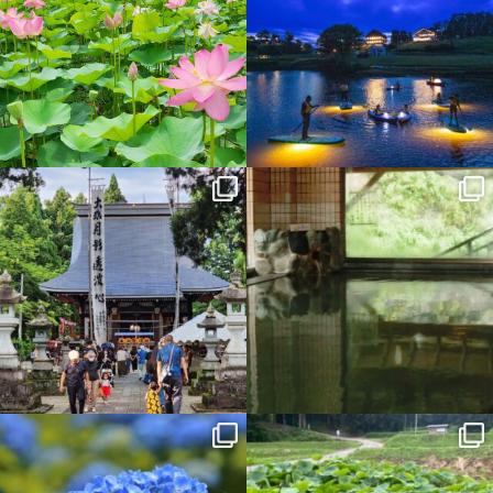
discovertokamachi
discovertokamachi
7月 8
7月 3
discovertokamachi
discovertokamachi
7月 2
7月 1