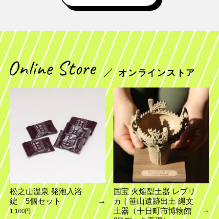
オンラインストア
国宝 火焔型土器 レプリ
松之山温泉 発泡入浴
カ｜笹山遺跡出土 縄文
錠 5個セット
土器（十日町市博物館
1,100円