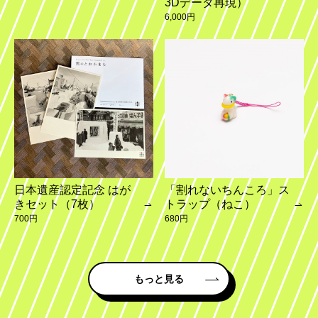
3Dデータ再現）
6,000円
日本遺産認定記念 はが
「割れないちんころ」ス
きセット（7枚）
トラップ（ねこ）
700円
680円
もっと見る