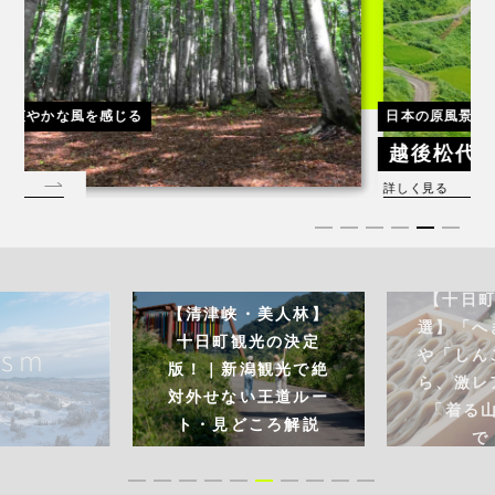
日本の原風景
越後松代棚田群 星峠の棚田
詳しく見る
【十日町土産1
【清津峡・美人林】
選】「へぎそば
十日町観光の決定
や「しんこ餅」
版！｜新潟観光で絶
ら、激レア地酒
対外せない王道ルー
「着る山菜」
ト・見どころ解説
で！