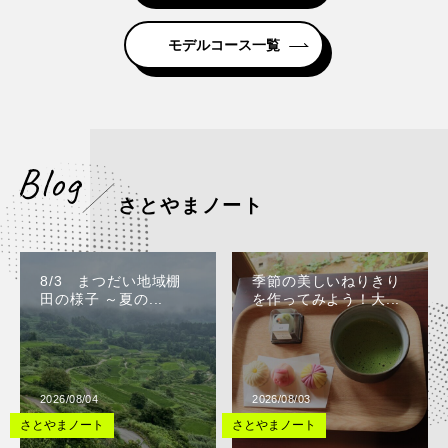
モデルコース一覧
さとやまノート
8/3 まつだい地域棚
季節の美しいねりきり
田の様子 ～夏の...
を作ってみよう！大...
2026/08/04
2026/08/03
さとやまノート
さとやまノート