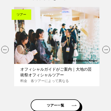
ツアー
モデルコー
オフィシャルガイドがご案内｜大地の芸
ふらり
術祭オフィシャルツアー
と散策
料金 各ツアーによって異なる
所要時間
ツアー一覧