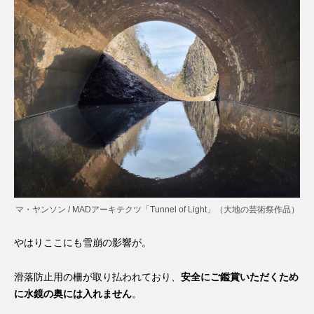
マ・ヤンソン / MADアーキテクツ「Tunnel of Light」（大地の芸術祭作品）
やはりここにも雪崩の影響が。
滑落防止用の柵が取り払われており、
安全にご鑑賞いただくため
に水鏡の奥には入れません
。