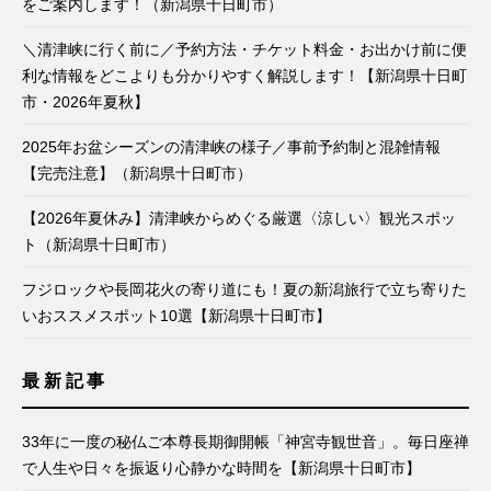
をご案内します！（新潟県十日町市）
＼清津峡に行く前に／予約方法・チケット料金・お出かけ前に便
利な情報をどこよりも分かりやすく解説します！【新潟県十日町
市・2026年夏秋】
2025年お盆シーズンの清津峡の様子／事前予約制と混雑情報
【完売注意】（新潟県十日町市）
【2026年夏休み】清津峡からめぐる厳選〈涼しい〉観光スポッ
ト（新潟県十日町市）
フジロックや長岡花火の寄り道にも！夏の新潟旅行で立ち寄りた
いおススメスポット10選【新潟県十日町市】
最新記事
33年に一度の秘仏ご本尊長期御開帳「神宮寺観世音」。毎日座禅
で人生や日々を振返り心静かな時間を【新潟県十日町市】