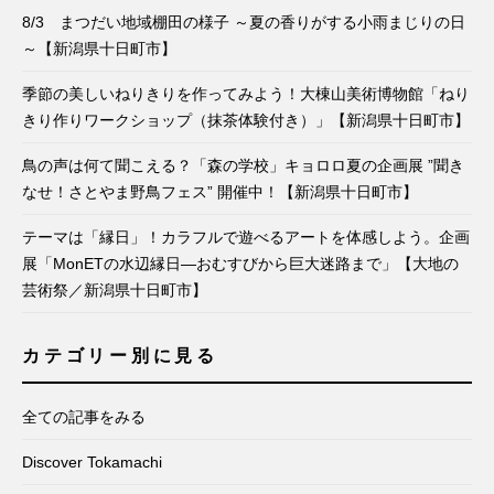
8/3 まつだい地域棚田の様子 ～夏の香りがする小雨まじりの日
～【新潟県十日町市】
季節の美しいねりきりを作ってみよう！大棟山美術博物館「ねり
きり作りワークショップ（抹茶体験付き）」【新潟県十日町市】
鳥の声は何て聞こえる？「森の学校」キョロロ夏の企画展 ”聞き
なせ！さとやま野鳥フェス” 開催中！【新潟県十日町市】
テーマは「縁日」！カラフルで遊べるアートを体感しよう。企画
展「MonETの水辺縁日―おむすびから巨大迷路まで」【大地の
芸術祭／新潟県十日町市】
カテゴリー別に見る
全ての記事をみる
Discover Tokamachi