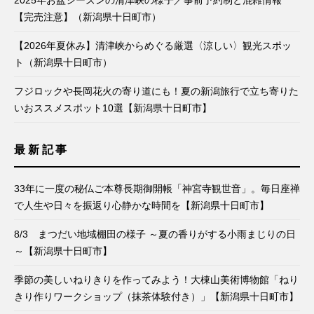
【完売注意】（新潟県十日町市）
【2026年夏休み】清津峡からめぐる厳選〈涼しい〉観光スポッ
ト（新潟県十日町市）
フジロックや長岡花火の寄り道にも！夏の新潟旅行で立ち寄りた
いおススメスポット10選【新潟県十日町市】
最新記事
33年に一度の秘仏ご本尊長期御開帳「神宮寺観世音」。毎日座禅
で人生や日々を振返り心静かな時間を【新潟県十日町市】
8/3 まつだい地域棚田の様子 ～夏の香りがする小雨まじりの日
～【新潟県十日町市】
季節の美しいねりきりを作ってみよう！大棟山美術博物館「ねり
きり作りワークショップ（抹茶体験付き）」【新潟県十日町市】