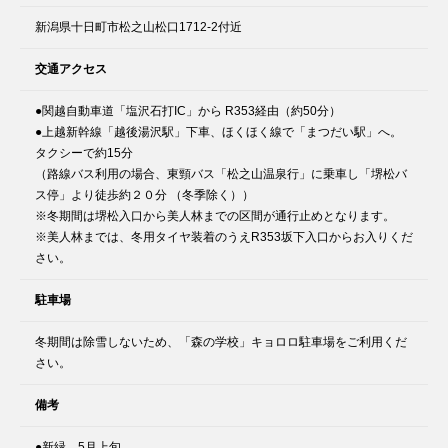
新潟県十日町市松之山松口1712-2付近
交通アクセス
●関越自動車道「塩沢石打IC」から R353経由（約50分）
●上越新幹線「越後湯沢駅」下車、ほくほく線で「まつだい駅」へ。
タクシーで約15分
（路線バス利用の場合、東頸バス「松之山温泉行」に乗車し「堺松バ
ス停」より徒歩約２０分 （冬季除く））
※冬期間は堺松入口から美人林までの区間が通行止めとなります。
※美人林までは、冬用タイヤ装着のうえR353坂下入口からお入りくだ
さい。
駐車場
冬期間は除雪しないため、「森の学校」キョロロ駐車場をご利用くだ
さい。
備考
●新緑 5月上旬