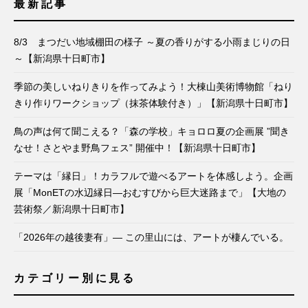
最新記事
8/3 まつだい地域棚田の様子 ～夏の香りがする小雨まじりの日
～【新潟県十日町市】
季節の美しいねりきりを作ってみよう！大棟山美術博物館「ねり
きり作りワークショップ（抹茶体験付き）」【新潟県十日町市】
鳥の声は何て聞こえる？「森の学校」キョロロ夏の企画展 ”聞き
なせ！さとやま野鳥フェス” 開催中！【新潟県十日町市】
テーマは「縁日」！カラフルで遊べるアートを体感しよう。企画
展「MonETの水辺縁日―おむすびから巨大迷路まで」【大地の
芸術祭／新潟県十日町市】
「2026年の越後妻有」— この里山には、アートが棲んでいる。
カテゴリー別に見る