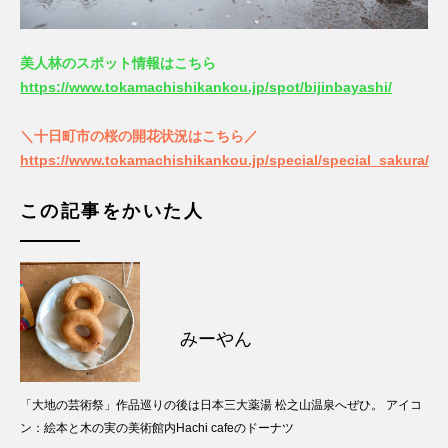
美人林のスポット情報はこちら
https://www.tokamachishikankou.jp/spot/bijinbayashi/
＼十日町市の桜の開花状況はこちら／
https://www.tokamachishikankou.jp/special/special_sakura/
この記事をかいた人
みーやん
「大地の芸術祭」作品巡りの後は日本三大薬湯 松之山温泉へぜひ。 アイコ
ン：絵本と木の実の美術館内Hachi cafeのドーナツ