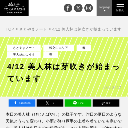
Language
MENU
TOP
さとやまノート
4/12 美人林は芽吹きが始まっています
さとやまノート
松之山エリア
春
美人林のようす
春
4/12 美人林は芽吹きが始まっ
ています
2023.04.12
本日の美人林（びじんばやし）の様子です。昨日の夏日のような
天気とうって変わり、小雨が降り厚手の上着を着ていても寒いで