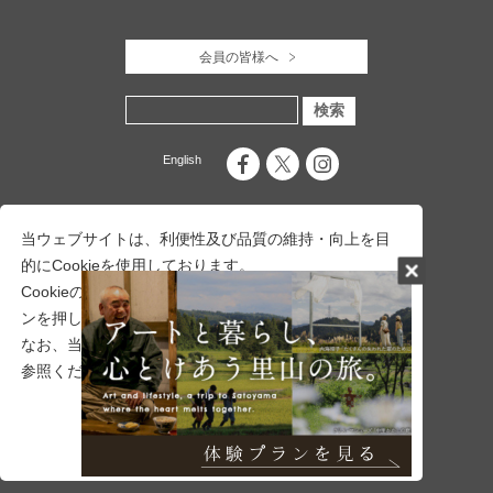
会員の皆様へ
English
当ウェブサイトは、利便性及び品質の維持・向上を目
的にCookieを使用しております。
Cookieの使用に同意頂ける場合は、「同意する」ボタ
ンを押して下さい。
なお、当社のCookie使用について詳しくは
こちら
をご
参照ください。
一般社団法人 十日町市観光協会
〒948-0079 新潟県十日町市旭町251番地17
十日町市総合観光案内所内
拒否する
同意する
TEL：
025-757-3345
FAX：025-757-5150