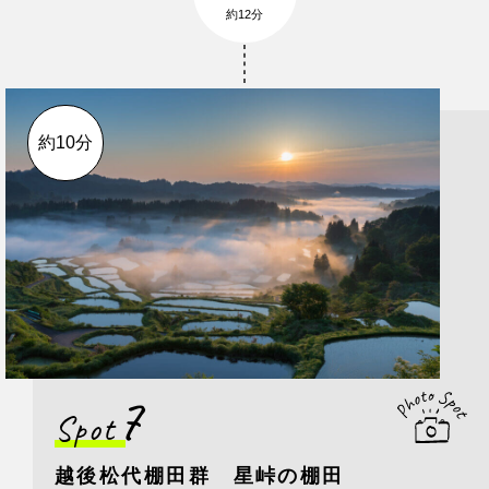
約12分
約10分
7
Spot
越後松代棚田群 星峠の棚田