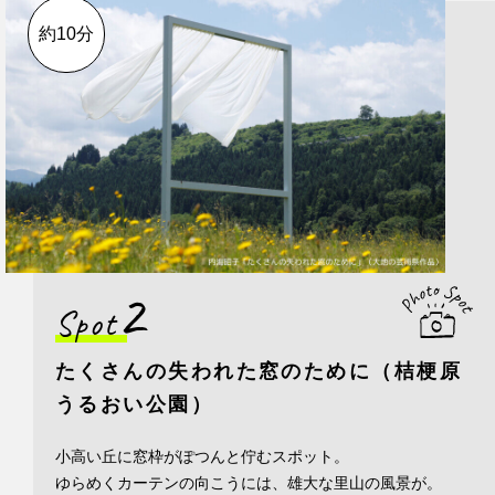
約10分
2
Spot
たくさんの失われた窓のために（桔梗原
うるおい公園）
小高い丘に窓枠がぽつんと佇むスポット。
ゆらめくカーテンの向こうには、雄大な里山の風景が。