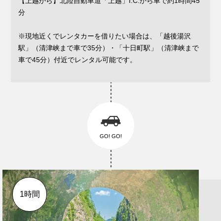
【上越から】北陸自動車道「上越」I.C.から車で約1時間45
分
※現地近くでレンタカーを借りたい場合は、「越後湯沢
駅」（清津峡まで車で35分）・「十日町駅」（清津峡まで
車で45分）付近でレンタル可能です。
GO! GO!
1時間