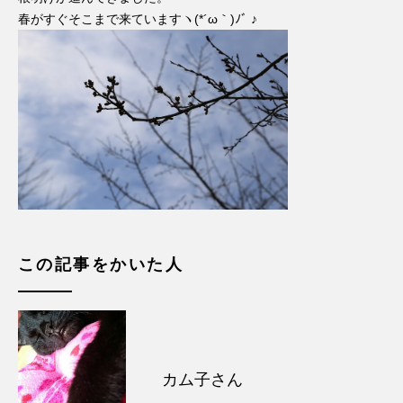
春がすぐそこまで来ていますヽ
(*
´ω｀
)
ﾉﾞ ♪
この記事をかいた人
カム子さん