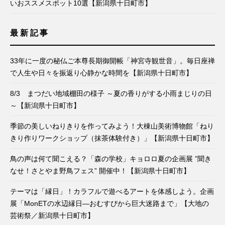
いおススメスポット10選【新潟県十日町市】
最新記事
33年に一度の秘仏ご本尊長期御開帳「神宮寺観世音」。毎日座禅
で人生や日々を振返り心静かな時間を【新潟県十日町市】
8/3 まつだい地域棚田の様子 ～夏の香りがする小雨まじりの日
～【新潟県十日町市】
季節の美しいねりきりを作ってみよう！大棟山美術博物館「ねり
きり作りワークショップ（抹茶体験付き）」【新潟県十日町市】
鳥の声は何て聞こえる？「森の学校」キョロロ夏の企画展 ”聞き
なせ！さとやま野鳥フェス” 開催中！【新潟県十日町市】
テーマは「縁日」！カラフルで遊べるアートを体感しよう。企画
展「MonETの水辺縁日―おむすびから巨大迷路まで」【大地の
芸術祭／新潟県十日町市】