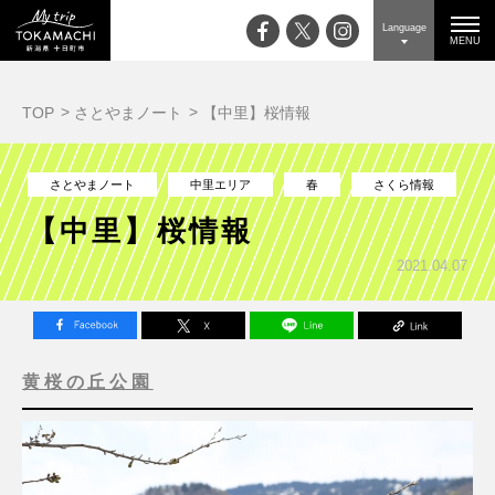
Language
MENU
TOP
さとやまノート
【中里】桜情報
さとやまノート
中里エリア
春
さくら情報
【中里】桜情報
2021.04.07
黄桜の丘公園