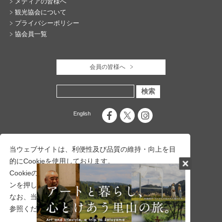
メディアの皆様へ
観光協会について
プライバシーポリシー
協会員一覧
会員の皆様へ
English
当ウェブサイトは、利便性及び品質の維持・向上を目
的にCookieを使用しております。
Cookieの使用に同意頂ける場合は、「同意する」ボタ
ンを押して下さい。
なお、当社のCookie使用について詳しくは
こちら
をご
参照ください。
一般社団法人 十日町市観光協会