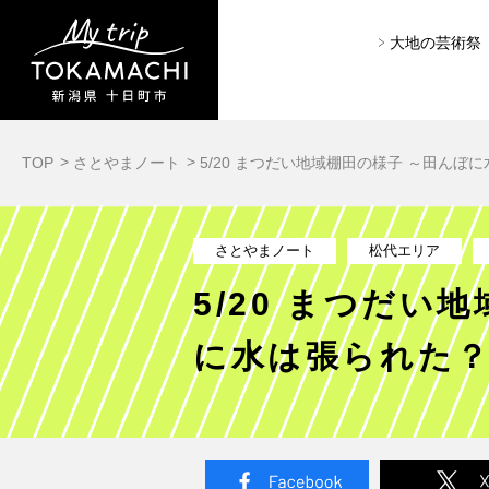
大地の芸術祭
TOP
さとやまノート
5/20 まつだい地域棚田の様子 ～田ん
さとやまノート
松代エリア
5/20 まつだい
に水は張られた