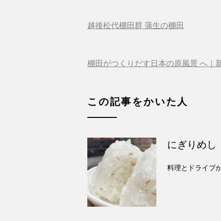
越後松代棚田群 蒲生の棚田
棚田がつくりだす日本の原風景 へ｜
この記事をかいた人
にぎりめし
料理とドライブ