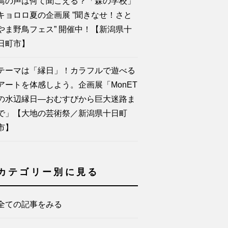
鳥の声は何て聞こえる？「森の学校」
キョロロ夏の企画展 ”聞きなせ！さと
やま野鳥フェス” 開催中！【新潟県十
日町市】
テーマは「縁日」！カラフルで遊べる
アートを体感しよう。企画展「MonET
の水辺縁日―おむすびから巨大迷路ま
で」【大地の芸術祭／新潟県十日町
市】
カテゴリー別に見る
全ての記事をみる