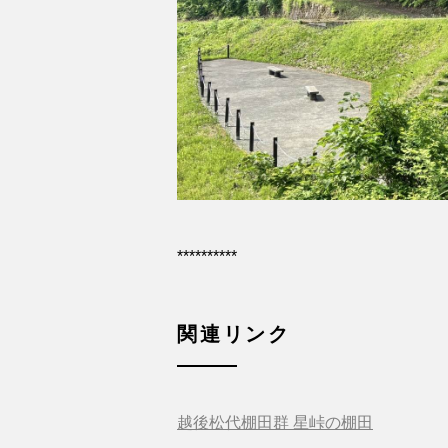
**********
関連リンク
越後松代棚田群 星峠の棚田