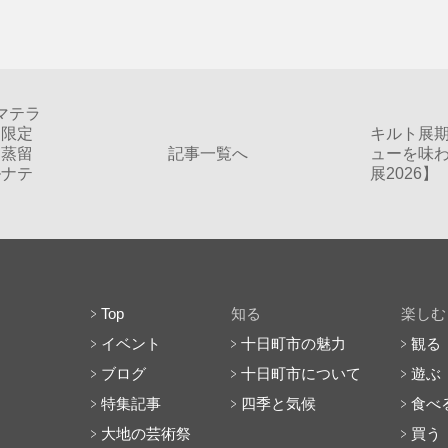
マテラ
を限定
キルト展
ジ蒸留
記事一覧へ
ューを味
ルナテ
展2026】
Top
知る
楽しむ
イベント
十日町市の魅力
観る
ブログ
十日町市について
遊ぶ
特集記事
四季と気候
食べ
大地の芸術祭
買う