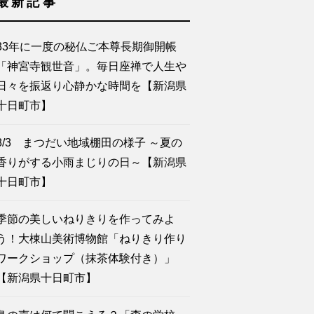
最新記事
33年に一度の秘仏ご本尊長期御開帳
「神宮寺観世音」。毎日座禅で人生や
日々を振返り心静かな時間を【新潟県
十日町市】
8/3 まつだい地域棚田の様子 ～夏の
香りがする小雨まじりの日～【新潟県
十日町市】
季節の美しいねりきりを作ってみよ
う！大棟山美術博物館「ねりきり作り
ワークショップ（抹茶体験付き）」
【新潟県十日町市】