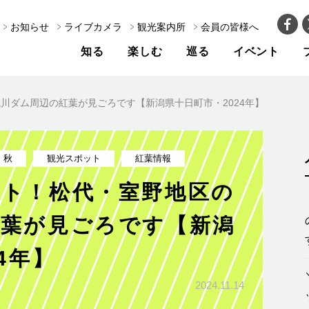
お知らせ
ライブカメラ
観光案内所
会員の皆様へ
知る
楽しむ
巡る
イベント
川ダム周辺の紅葉が見ごろです【新潟県十日町市・2024年】
秋
観光スポット
紅葉情報
ット！松代・室野地区の
紅葉が見ごろです【新潟
4年】
2024.11.14