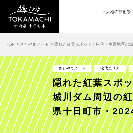
大地の芸術祭
TOP
さとやまノート
隠れた紅葉スポット！松代・室野地区の城
さとやまノート
松代エリア
隠れた紅葉スポ
城川ダム周辺の
県十日町市・202