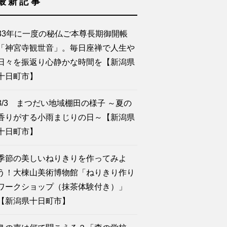
最新記事
33年に一度の秘仏ご本尊長期御開帳
「神宮寺観世音」。毎日座禅で人生や
日々を振返り心静かな時間を【新潟県
十日町市】
8/3 まつだい地域棚田の様子 ～夏の
香りがする小雨まじりの日～【新潟県
十日町市】
季節の美しいねりきりを作ってみよ
う！大棟山美術博物館「ねりきり作り
ワークショップ（抹茶体験付き）」
【新潟県十日町市】