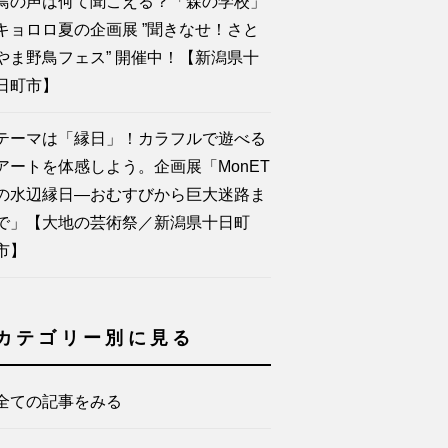
鳥の声は何て聞こえる？「森の学校」
キョロロ夏の企画展 ”聞きなせ！さと
やま野鳥フェス” 開催中！【新潟県十
日町市】
テーマは「縁日」！カラフルで遊べる
アートを体感しよう。企画展「MonET
の水辺縁日―おむすびから巨大迷路ま
で」【大地の芸術祭／新潟県十日町
市】
カテゴリー別に見る
全ての記事をみる