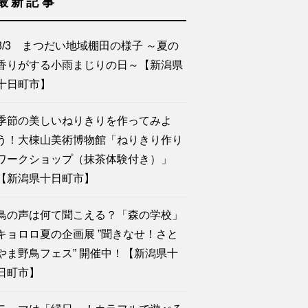
最新記事
8/3 まつだい地域棚田の様子 ～夏の
香りがする小雨まじりの日～【新潟県
十日町市】
季節の美しいねりきりを作ってみよ
う！大棟山美術博物館「ねりきり作り
ワークショップ（抹茶体験付き）」
【新潟県十日町市】
鳥の声は何て聞こえる？「森の学校」
キョロロ夏の企画展 ”聞きなせ！さと
やま野鳥フェス” 開催中！【新潟県十
日町市】