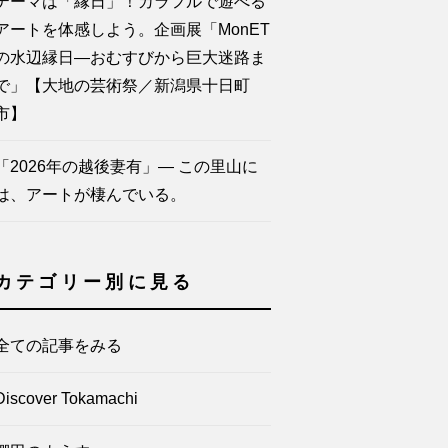
テーマは「縁日」！カラフルで遊べる
アートを体感しよう。企画展「MonET
の水辺縁日―おむすびから巨大迷路ま
で」【大地の芸術祭／新潟県十日町
市】
「2026年の越後妻有」— この里山に
は、アートが棲んでいる。
カテゴリー別に見る
全ての記事をみる
Discover Tokamachi