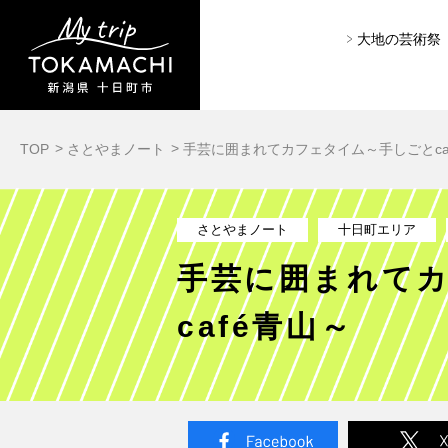
大地の芸術祭
TOP
さとやまノート
手芸に囲まれてカフェタイム～手しごとca
さとやまノート
十日町エリア
手芸に囲まれて
café青山～