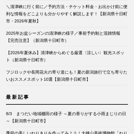
＼清津峡に行く前に／予約方法・チケット料金・お出かけ前に便
利な情報をどこよりも分かりやすく解説します！【新潟県十日町
市・2026年夏秋】
2025年お盆シーズンの清津峡の様子／事前予約制と混雑情報
【完売注意】（新潟県十日町市）
【2026年夏休み】清津峡からめぐる厳選〈涼しい〉観光スポッ
ト（新潟県十日町市）
フジロックや長岡花火の寄り道にも！夏の新潟旅行で立ち寄りた
いおススメスポット10選【新潟県十日町市】
最新記事
8/3 まつだい地域棚田の様子 ～夏の香りがする小雨まじりの日
～【新潟県十日町市】
季節の美しいねりきりを作ってみよう！大棟山美術博物館「ねり