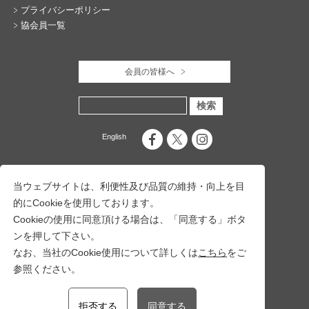
プライバシーポリシー
協会員一覧
会員の皆様へ
English
当ウェブサイトは、利便性及び品質の維持・向上を目
的にCookieを使用しております。
Cookieの使用に同意頂ける場合は、「同意する」ボタ
ンを押して下さい。
なお、当社のCookie使用について詳しくは
こちら
をご
参照ください。
一般社団法人 十日町市観光協会
〒948-0079 新潟県十日町市旭町251番地17
十日町市総合観光案内所内
拒否する
同意する