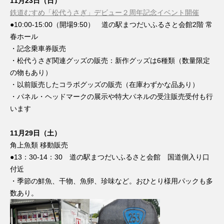
11月23日（日）
鉄道むすめ「松代うさぎ」デビュー２周年記念イベント開催
●10:00-15:00（開場9:50） 道の駅まつだいふるさと会館2階 常
春ホール
・記念乗車券販売
・松代うさぎ関連グッズの販売：新作グッズは6種類（数量限定
の物もあり）
・以前販売したコラボグッズの販売（在庫わずかな品あり）
・パネル・ヘッドマークの展示や特大パネルの受注販売受付も行
います
11月29日（土）
角上魚類 移動販売
●13：30-14：30 道の駅まつだいふるさと会館 国道側入り口
付近
・季節の鮮魚、干物、魚卵、珍味など。おひとり様用パックも多
数あり。