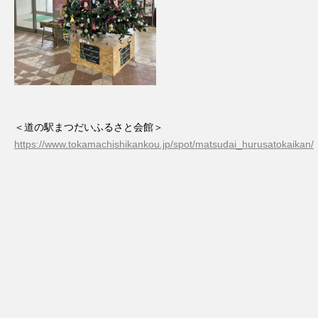
＜道の駅まつだいふるさと会館＞
https://www.tokamachishikankou.jp/spot/matsudai_hurusatokaikan/