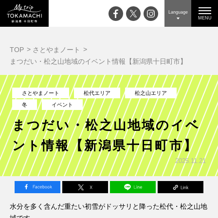
Language
MENU
TOP
さとやまノート
まつだい・松之山地域のイベント情報【新潟県十日町市】
さとやまノート
松代エリア
松之山エリア
冬
イベント
まつだい・松之山地域のイベ
ント情報【新潟県十日町市】
2025.11.21
水分を多く含んだ重たい初雪がドッサリと降った松代・松之山地