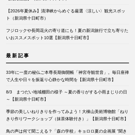
【2026年夏休み】清津峡からめぐる厳選〈涼しい〉観光スポッ
ト（新潟県十日町市）
フジロックや長岡花火の寄り道にも！夏の新潟旅行で立ち寄りた
いおススメスポット10選【新潟県十日町市】
最新記事
33年に一度の秘仏ご本尊長期御開帳「神宮寺観世音」。毎日座禅
で人生や日々を振返り心静かな時間を【新潟県十日町市】
8/3 まつだい地域棚田の様子 ～夏の香りがする小雨まじりの日
～【新潟県十日町市】
季節の美しいねりきりを作ってみよう！大棟山美術博物館「ねり
きり作りワークショップ（抹茶体験付き）」【新潟県十日町市】
鳥の声は何て聞こえる？「森の学校」キョロロ夏の企画展 ”聞き