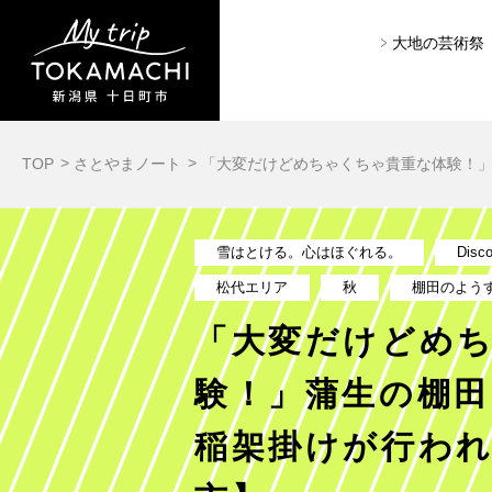
大地の芸術祭
TOP
さとやまノート
「大変だけどめちゃくちゃ貴重な体験！
雪はとける。心はほぐれる。
Disc
松代エリア
秋
棚田のよう
「大変だけどめ
験！」蒲生の棚
稲架掛けが行わ