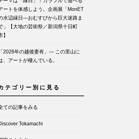
テーマは「縁日」！カラフルで遊べる
アートを体感しよう。企画展「MonET
の水辺縁日―おむすびから巨大迷路ま
で」【大地の芸術祭／新潟県十日町
市】
「2026年の越後妻有」— この里山に
は、アートが棲んでいる。
カテゴリー別に見る
全ての記事をみる
Discover Tokamachi