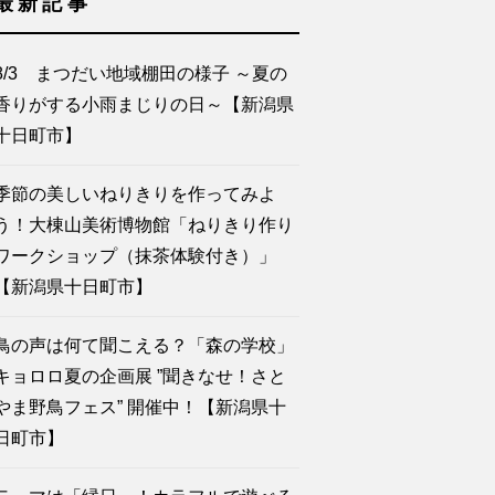
最新記事
8/3 まつだい地域棚田の様子 ～夏の
香りがする小雨まじりの日～【新潟県
十日町市】
季節の美しいねりきりを作ってみよ
う！大棟山美術博物館「ねりきり作り
ワークショップ（抹茶体験付き）」
【新潟県十日町市】
鳥の声は何て聞こえる？「森の学校」
キョロロ夏の企画展 ”聞きなせ！さと
やま野鳥フェス” 開催中！【新潟県十
日町市】