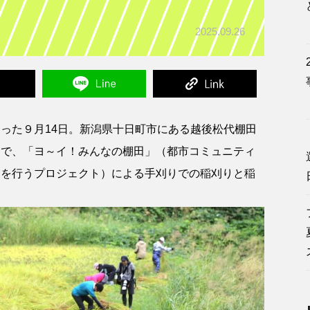
2025.09.26
った９月14日。
新潟県十日町市にある越後松代棚田
）で、「ヨ～イ！みんなの棚田」（都市コミュニティ
りを行うプロジェクト）による手刈りでの稲刈りと稲