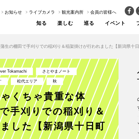
お知らせ
ライブカメラ
観光案内所
会員の皆様へ
知る
楽しむ
巡る
イベント
」蒲生の棚田で手刈りでの稲刈り＆稲架掛けが行われました【新潟県十
over Tokamachi
さとやまノート
す
松代エリア
秋
ちゃくちゃ貴重な体
田で手刈りでの稲刈り＆
れました【新潟県十日町