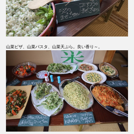
山菜ピザ、山菜パスタ、山菜天ぷら。良い香り～。