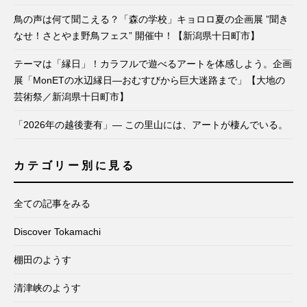
鳥の声は何て聞こえる？「森の学校」キョロロ夏の企画展 ”聞き
なせ！さとやま野鳥フェス” 開催中！【新潟県十日町市】
テーマは「縁日」！カラフルで遊べるアートを体感しよう。企画
展「MonETの水辺縁日―おむすびから巨大迷路まで」【大地の
芸術祭／新潟県十日町市】
「2026年の越後妻有」— この里山には、アートが棲んでいる。
カテゴリー別に見る
全ての記事をみる
Discover Tokamachi
棚田のようす
清津峡のようす