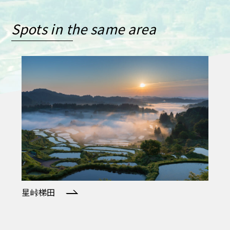
Spots in the same area
星峠梯田