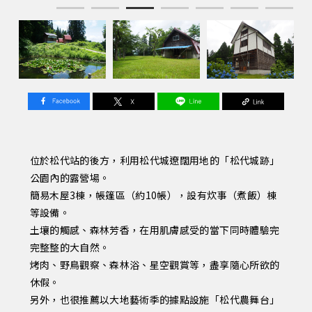
1
2
3
4
5
6
7
位於松代站的後方，利用松代城遼闊用地的「松代城跡」
公園內的露營場。
簡易木屋3棟，帳篷區（約10帳），設有炊事（煮飯）棟
等設備。
土壤的觸感、森林芳香，在用肌膚感受的當下同時體驗完
完整整的大自然。
烤肉、野鳥觀察、森林浴、星空觀賞等，盡享隨心所欲的
休假。
另外，也很推薦以大地藝術季的據點設施「松代農舞台」