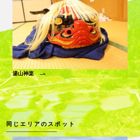
【運行終了】越後湯沢駅＝清津峡＝十日町
駅を結ぶ実証運行バス 「YukiMo!(ユキ
モ)」～清津峡や大地の芸術祭の里を巡ろ
う～
同じエリアのスポット