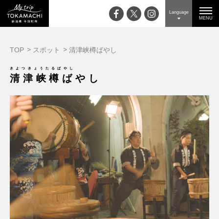
Language
MENU
TOP
スポット
清津峡樽ばやし
きよつきょうたるばやし
清津峡樽ばやし