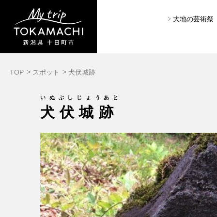
大地の芸術祭
TOP
スポット
犬伏城跡
いぬぶしじょうあと
犬伏城跡