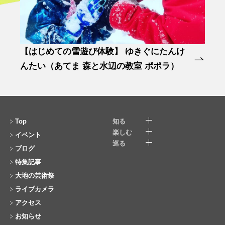
【はじめての雪遊び体験】 ゆきぐにたんけ
ふる
んたい（あてま 森と水辺の教室 ポポラ）
Top
知る
楽しむ
イベント
巡る
ブログ
特集記事
大地の芸術祭
ライブカメラ
アクセス
お知らせ