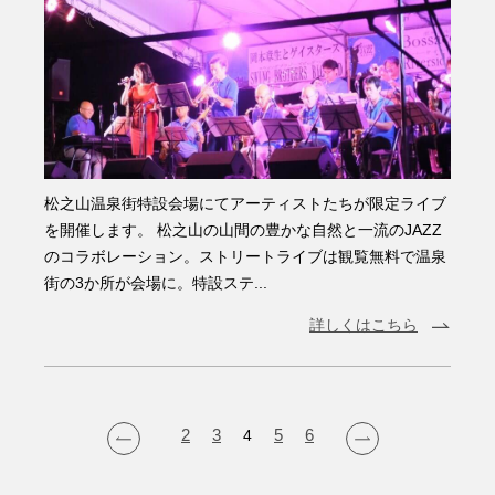
松之山温泉街特設会場にてアーティストたちが限定ライブ
を開催します。 松之山の山間の豊かな自然と一流のJAZZ
のコラボレーション。ストリートライブは観覧無料で温泉
街の3か所が会場に。特設ステ...
詳しくはこちら
2
3
4
5
6