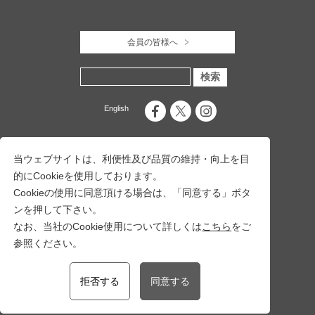
会員の皆様へ
English
当ウェブサイトは、利便性及び品質の維持・向上を目
的にCookieを使用しております。
Cookieの使用に同意頂ける場合は、「同意する」ボタ
ンを押して下さい。
なお、当社のCookie使用について詳しくは
こちら
をご
参照ください。
一般社団法人 十日町市観光協会
〒948-0079 新潟県十日町市旭町251番地17
十日町市総合観光案内所内
拒否する
同意する
TEL：
025-757-3345
FAX：025-757-5150