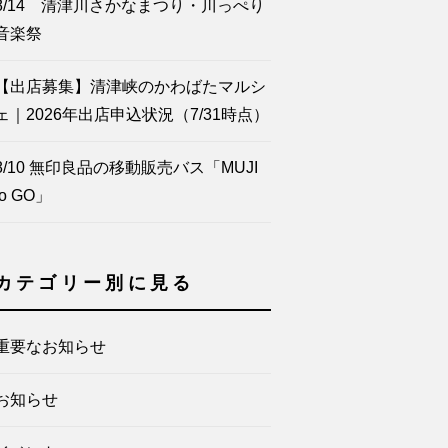
8/14 清津川さかなまつり・川っぺり
音楽祭
【出店募集】清津峡のかわばたマルシ
ェ｜2026年出店申込状況（7/31時点）
8/10 無印良品の移動販売バス「MUJI
to GO」
カテゴリー別に見る
重要なお知らせ
お知らせ