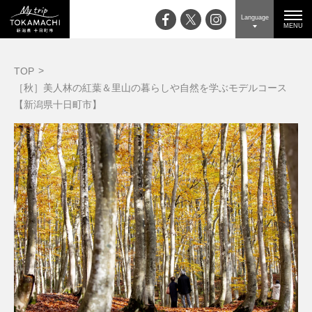
Language
MENU
TOP
［秋］美人林の紅葉＆里山の暮らしや自然を学ぶモデルコース
【新潟県十日町市】