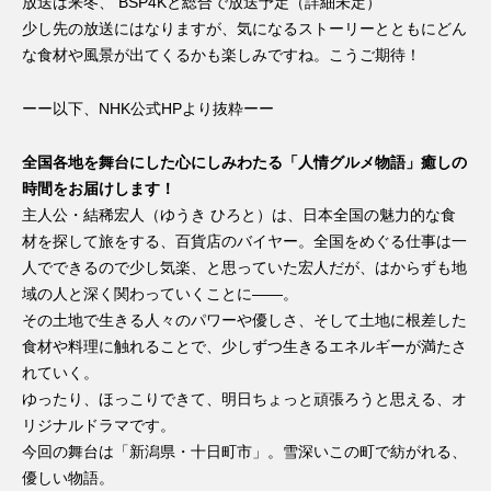
放送は来冬、 BSP4Kと総合で放送予定（詳細未定）
少し先の放送にはなりますが、気になるストーリーとともにどん
な食材や風景が出てくるかも楽しみですね。こうご期待！
ーー以下、NHK公式HPより抜粋ーー
全国各地を舞台にした心にしみわたる「人情グルメ物語」癒しの
時間をお届けします！
主人公・結稀宏人（ゆうき ひろと）は、日本全国の魅力的な食
材を探して旅をする、百貨店のバイヤー。全国をめぐる仕事は一
人でできるので少し気楽、と思っていた宏人だが、はからずも地
域の人と深く関わっていくことに――。
その土地で生きる人々のパワーや優しさ、そして土地に根差した
食材や料理に触れることで、少しずつ生きるエネルギーが満たさ
れていく。
ゆったり、ほっこりできて、明日ちょっと頑張ろうと思える、オ
リジナルドラマです。
今回の舞台は「新潟県・十日町市」。雪深いこの町で紡がれる、
優しい物語。