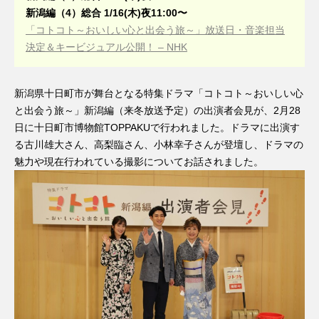
新潟編（4）総合 1/16(木)夜11:00〜
「コトコト～おいしい心と出会う旅～」放送日・音楽担当
決定＆キービジュアル公開！ – NHK
新潟県十日町市が舞台となる特集ドラマ「コトコト～おいしい心
と出会う旅～」新潟編（来冬放送予定）の出演者会見が、2月28
日に十日町市博物館TOPPAKUで行われました。ドラマに出演す
る古川雄大さん、高梨臨さん、小林幸子さんが登壇し、ドラマの
魅力や現在行われている撮影についてお話されました。