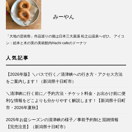
みーやん
「大地の芸術祭」作品巡りの後は日本三大薬湯 松之山温泉へぜひ。 アイコ
ン：絵本と木の実の美術館内Hachi cafeのドーナツ
人気記事
【2026年版】＼バスで行く／清津峡への行き方・アクセス方法
をご案内します！（新潟県十日町市）
＼清津峡に行く前に／予約方法・チケット料金・お出かけ前に便
利な情報をどこよりも分かりやすく解説します！【新潟県十日町
市・2026年夏秋】
2025年お盆シーズンの清津峡の様子／事前予約制と混雑情報
【完売注意】（新潟県十日町市）