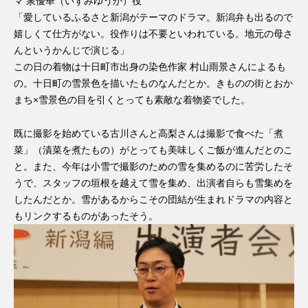
マ 泉優華（いずみゆうか）役
「愛しているふるさと新潟がテーマのドラマ。新潟弁も出るので
嬉しくて仕方がない。役作りは不要といわれている。地元の母さ
んというかんじで演じる」
この日の着物は十日町市出身の染色作家 村山雨景さんによるも
の。十日町の雪景色を描いたものなんだとか。きものの街とおか
まち×雪景色の目を引くとっても素敵な着物姿でした。
既に撮影を始めている古川さんと高梨さんは撮影で食べた「煮
菜」（漬菜を煮たもの）がとっても美味しくご飯が進んだとのこ
と。また、今年は小雪で撮影のための雪を集めるのに苦労したそ
うで、スタッフの垣根を越えて雪を集め、出演者自らも雪集めを
したんだとか。雪があるからこその団結が生まれドラマの内容と
もリンクするものがあったそう。