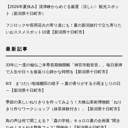
【2026年夏休み】清津峡からめぐる厳選〈涼しい〉観光スポッ
ト（新潟県十日町市）
フジロックや長岡花火の寄り道にも！夏の新潟旅行で立ち寄りた
いおススメスポット10選【新潟県十日町市】
最新記事
33年に一度の秘仏ご本尊長期御開帳「神宮寺観世音」。毎日座禅
で人生や日々を振返り心静かな時間を【新潟県十日町市】
8/3 まつだい地域棚田の様子 ～夏の香りがする小雨まじりの日
～【新潟県十日町市】
季節の美しいねりきりを作ってみよう！大棟山美術博物館「ねり
きり作りワークショップ（抹茶体験付き）」【新潟県十日町市】
鳥の声は何て聞こえる？「森の学校」キョロロ夏の企画展 ”聞き
なせ！さとやま野鳥フェス” 開催中！【新潟県十日町市】