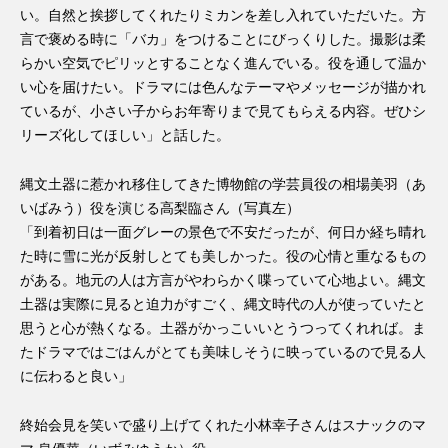
い。自然と挨拶してくれたりミカンを差し入れていただいた。方
言で褒める時に「バカ」をつけることにびっくりした。撮影は柔
らかい空気でピリッとすることなく進んでいる。役を通して温か
い心を届けたい。ドラマには色んなテーマやメッセージが描かれ
ているが、小さい子からお年寄りまで見てもらえる内容。ぜひシ
リーズ化してほしい」と話した。
縄文土器に惹かれ移住してきた博物館の学芸員役の相場美羽（あ
いばみう）役を演じる高梨臨さん（写真左）
「到着初日は一面グレーの景色で不安だったが、何日か経ち晴れ
た時に雪に光が反射しとても美しかった。役の心情と重なるもの
がある。地元の人は方言がやわらかく喋っていて心地よい。縄文
土器は実際に見ると迫力がすごく、縄文時代の人が使っていたと
思うと心が熱くなる。土器がかっこいいとうつってくれれば。ま
たドラマではごはんがとても美味しそうに映っているので見る人
に伝わると良い」
終始会見を笑いで盛り上げてくれた小林幸子さんはスナックのマ