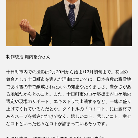
制作統括 堀内裕介さん
十日町市内での撮影は2月20日から始まり3月初旬まで。初回の
舞台として十日町市を選んだ理由については、日本有数の豪雪地
であり雪の中で醸成された人々の知恵やたくましさ、豊かさがあ
る地域だからとのこと。また、十日町市のロケ応援団がロケ地の
選定や現場のサポート、エキストラで出演するなど、一緒に盛り
上げてくれているんだとか。タイトルの「コトコト」には題材で
あるスープを煮込むだけでなく、嬉しいコト、悲しいコト、幸せ
なコトといった色々なコトが詰まっているそうです。