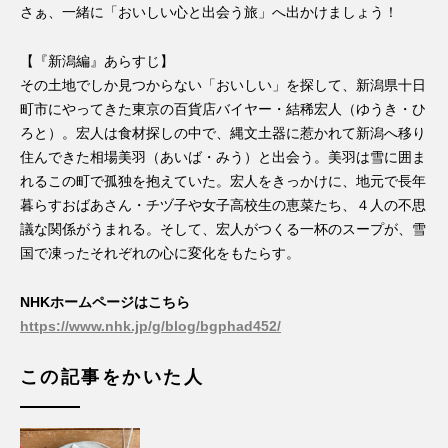
さぁ、一緒に「おいしい心と出会う旅」へ出かけましょう！
【『新潟編』あらすじ】
その土地でしか見つからない「おいしい」を探して、新潟県十日
町市にやってきた東京の百貨店バイヤー・結稀宏人（ゆうき・ひ
ろと）。宏人は食材探しの中で、縄文土器に惹かれて新潟へ移り
住んできた相場美羽（あいば・みう）と出会う。美羽は雪に囲ま
れるこの町で孤独を抱えていた。宏人をきっかけに、地元で長年
暮らすおばあさん・チヅ子や女子高校生の恵菜たち、４人の不思
議な関係がうまれる。そして、宏人がつくる一杯のスープが、雪
国で凍ったそれぞれの心に変化をもたらす。
NHKホームページはこちら
https://www.nhk.jp/g/blog/bgphad452/
この記事をかいた人