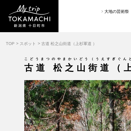
大地の芸術祭
TOP
スポット
古道 松之山街道（上杉軍道 ）
こどうまつのやまかいどう（うえすぎぐん
古道 松之山街道（