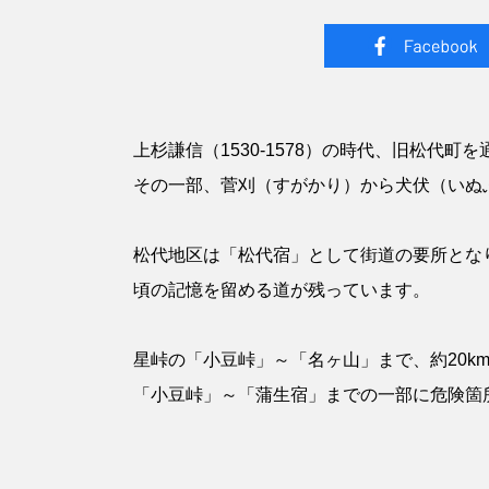
上杉謙信（1530-1578）の時代、旧松
その一部、菅刈（すがかり）から犬伏（いぬ
松代地区は「松代宿」として街道の要所とな
頃の記憶を留める道が残っています。
星峠の「小豆峠」～「名ヶ山」まで、約20k
「小豆峠」～「蒲生宿」までの一部に危険箇