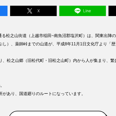
代町を通る松之山街道（上越市稲田~南魚沼郡塩沢町）は、関東出
ぶし）、薬師峠までの山道が、平成8年11月1日文化庁より「
り、松之山郷（旧松代町・旧松之山町）内から人が集まり、繁
m。
所があり、国道廻りのルートになっています。