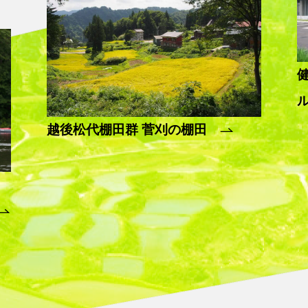
越後松代棚田群 菅刈の棚田