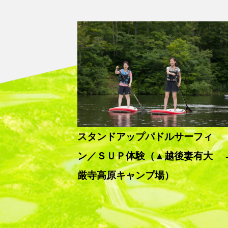
スタンドアップパドルサーフィ
ン／ＳＵＰ体験（▲越後妻有大
厳寺高原キャンプ場）