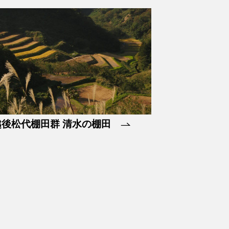
越後松代棚田群 清水の棚田