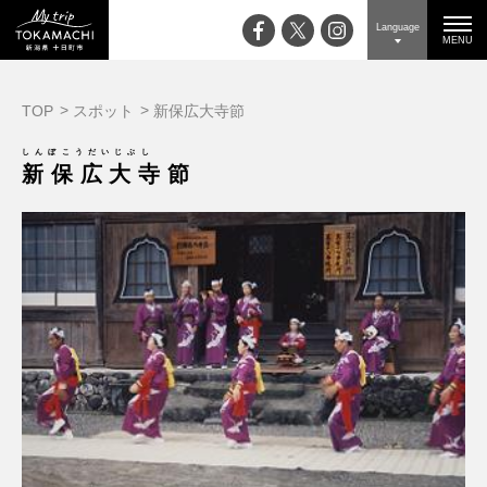
Language
MENU
TOP
スポット
新保広大寺節
しんぼこうだいじぶし
新保広大寺節