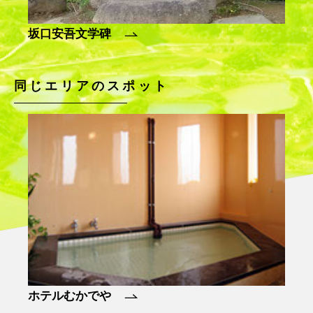
清津峡／Tunnel of Light
奴
同じエリアのスポット
うぶすなの家
諏