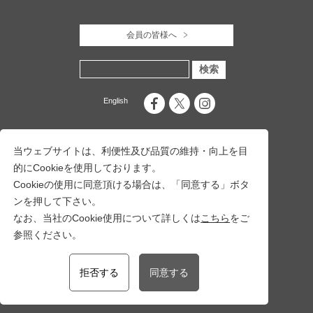
会員の皆様へ
English
当ウェブサイトは、利便性及び品質の維持・向上を目
的にCookieを使用しております。
Cookieの使用に同意頂ける場合は、「同意する」ボタ
ンを押して下さい。
なお、当社のCookie使用について詳しくは
こちら
をご
参照ください。
一般社団法人 十日町市観光協会
〒948-0079 新潟県十日町市旭町251番地17
十日町市総合観光案内所内
拒否する
同意する
TEL：
025-757-3345
FAX：025-757-5150