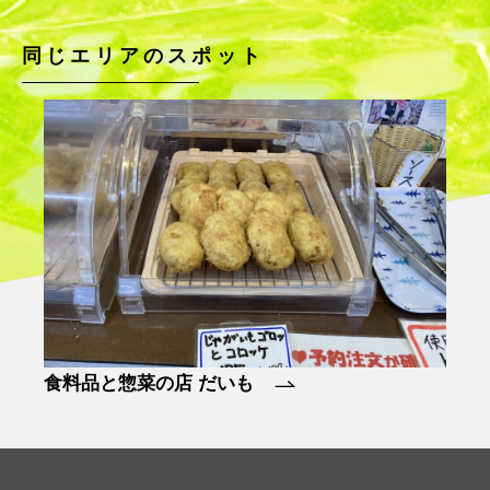
同じエリアのスポット
二六公園ブナ林
節黒