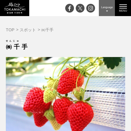
Language
MENU
TOP
スポット
㈱千手
せんじゅ
㈱千手