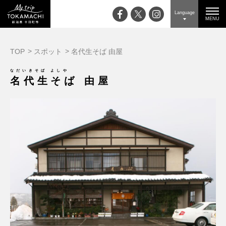
Language
MENU
TOP
スポット
名代生そば 由屋
なだいきそば よしや
名代生そば 由屋