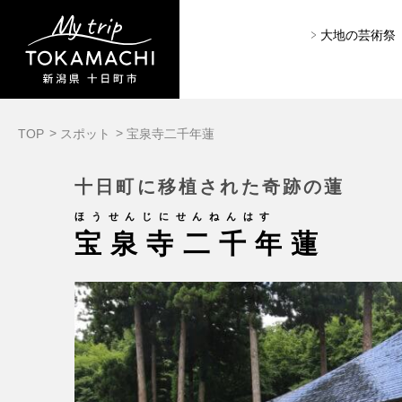
大地の芸術祭
TOP
スポット
宝泉寺二千年蓮
十日町に移植された奇跡の蓮
ほうせんじにせんねんはす
宝泉寺二千年蓮