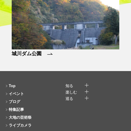
城川ダム公園
みら
Top
知る
楽しむ
イベント
巡る
ブログ
特集記事
大地の芸術祭
ライブカメラ