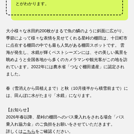
とがわかります。
大小様々な水田約200枚がまるで魚の鱗のように斜面に広がり、
季節によって様々な表情を見せてくれる星峠の棚田は、十日町市
に点在する棚田の中でも最も人気がある棚田スポットです。 雲
海が発生し、水鏡が輝くベストシーズンには、その美しい風景を
眺めようと全国各地から多くのカメラマンや観光客がこの地を訪
れています。2022年には農水省「つなぐ棚田遺産」に認定され
ました。
春（雪消えから田植えまで）と秋（10月後半から積雪前まで）に
は、田んぼに水がたまり「水鏡」になります。
【お知らせ】
2026年春以降、星峠の棚田へのバス乗入れをされる場合「バス
乗入れ協力金」のご負担をお願いをさせていただきます。
詳しくは
こちら
をご確認ください。