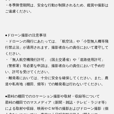
・冬季降雪期間は、安全な行動が制限されるため、鑑賞や撮影は
ご遠慮ください。
●ドローン撮影の注意事項
・ドローンの飛行にあたっては、「航空法」や「小型無人機等飛
行禁止法」が適用されます。撮影者自らの責任において遵守して
ください。
・「無人航空機飛行許可」（国土交通省）や「道路使用許可」
（警察署）等必要な申請は、撮影者自らの責任において予め行
い、許可を受けてください。
・離発着においては、十分に安全を確保してください。また、農
道や私有地（棚田、畑等）での離発着は行わないでください。
●星峠の棚田でのロケーション撮影や取材・収録等について
星峠の棚田でのマスメディア（新聞・雑誌・テレビ・ラジオ等）
による取材や収録、映画やＣＭ等の撮影およびドローン撮影（個