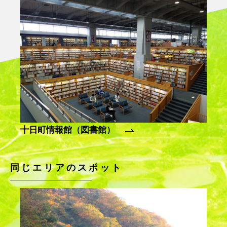
十日町情報館（図書館）
国指
同じエリアのスポット