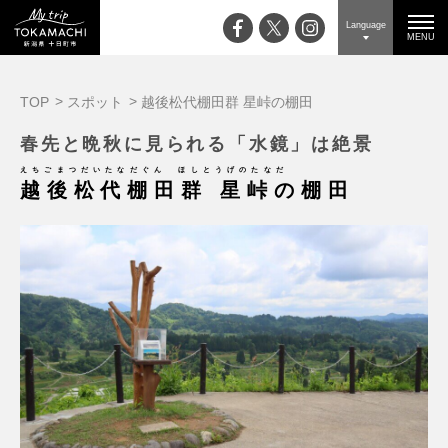
Language
MENU
TOP
スポット
越後松代棚田群 星峠の棚田
春先と晩秋に見られる「水鏡」は絶景
えちごまつだいたなだぐん ほしとうげのたなだ
越後松代棚田群 星峠の棚田