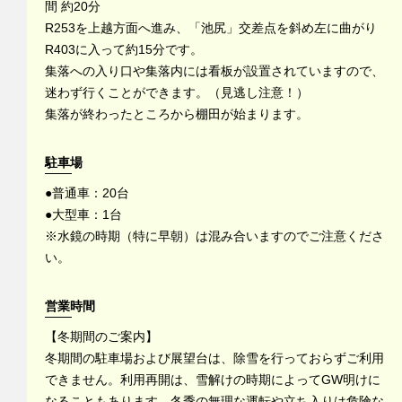
間 約20分
R253を上越方面へ進み、「池尻」交差点を斜め左に曲がり
R403に入って約15分です。
集落への入り口や集落内には看板が設置されていますので、
迷わず行くことができます。（見逃し注意！）
集落が終わったところから棚田が始まります。
駐車場
●普通車：20台
●大型車：1台
※水鏡の時期（特に早朝）は混み合いますのでご注意くださ
い。
営業時間
【冬期間のご案内】
冬期間の駐車場および展望台は、除雪を行っておらずご利用
できません。利用再開は、雪解けの時期によってGW明けに
なることもあります。冬季の無理な運転や立ち入りは危険な