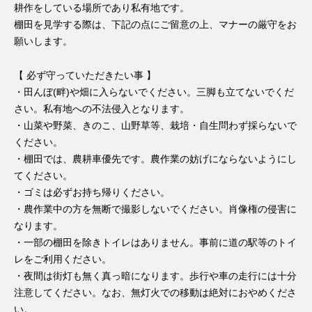
耕作をしている場所であり私有地です。
棚田を見学する際は、下記の点にご留意の上、マナーの厳守をお
願いします。
【 必ず守っていただきたい事 】
・田んぼ(畔)や畑に入らないでください。三脚も立てないでくだ
さい。私有地への不法侵入となります。
・山菜や野菜、きのこ、山野草等、栽培・自生問わず採らないで
ください。
・棚田では、農耕車優先です。農作業の妨げにならないようにし
てください。
・ゴミは必ずお持ち帰りください。
・農作業中の方を無断で撮影しないでください。肖像権の侵害に
なります。
・一部の棚田を除きトイレはありません。事前に道の駅等のトイ
レをご利用ください。
・夜間は街灯も無く真っ暗になります。歩行や車の走行には十分
注意してください。なお、無灯火での移動は絶対におやめくださ
い。